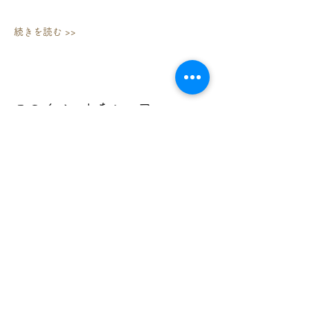
続きを読む >>
このイベントをシェア
733-0834
広島県広島市西区草津新町１丁目２１番３５号
広島ミクシス・ビル １階
TEL：
082-278-2220
FAX：
082-278-2101