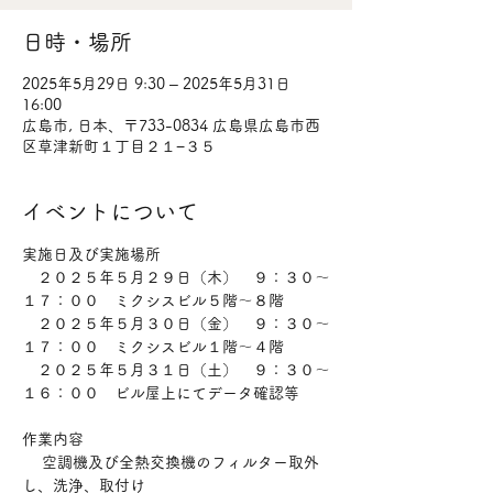
日時・場所
2025年5月29日 9:30 – 2025年5月31日
16:00
広島市, 日本、〒733-0834 広島県広島市西
区草津新町１丁目２１−３５
イベントについて
実施日及び実施場所
　２０２５年５月２９日（木）　９：３０～
１７：００　ミクシスビル５階～８階
　２０２５年５月３０日（金）　９：３０～
１７：００　ミクシスビル１階～４階
　２０２５年５月３１日（土）　９：３０～
１６：００　ビル屋上にてデータ確認等
作業内容
 　空調機及び全熱交換機のフィルター取外
し、洗浄、取付け